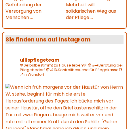
Gefährdung der
Mehrheit will
Versorgung von
solidarischen Weg aus
Menschen ...
der Pflege ...
Sie finden uns auf Instagram
ullispflegeteam
🧡Selbstbestimmt zu Hause leben💛
🧑‍🦽‍➡️Beratung bei
Pflegebedarf 🧑‍🦽
📝Kontrollbesuche für Pflegekasse📑
📍In Wunstorf